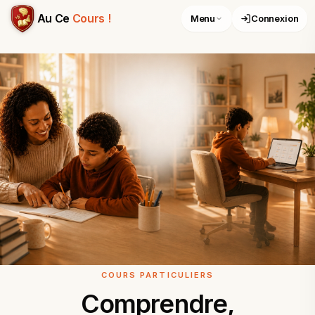
Cours particuliers à Fort-de-France – Maths, Physique-Chim
Au Ce
Cours !
Menu
Connexion
COURS PARTICULIERS
Comprendre,