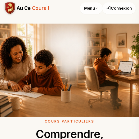
Cours particuliers à Rivière-Salée – Maths, Physique-Chimie
Au Ce
Cours !
Menu
Connexion
COURS PARTICULIERS
Comprendre,